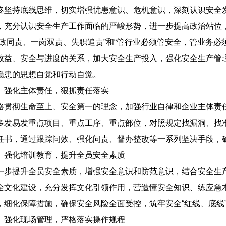
终坚持底线思维，切实增强忧患意识、危机意识，深刻认识安全
，充分认识安全生产工作面临的严峻形势，进一步提高政治站位
党政同责、一岗双责、失职追责”和“管行业必须管安全，管业务必
效益、安全与进度的关系，加大安全生产投入，强化安全生产管
隐患的思想自觉和行动自觉。
、强化主体责任，狠抓责任落实
格贯彻生命至上、安全第一的理念，加强行业自律和企业主体责
多发易发重点项目、重点工序、重点部位，对照规定找漏洞、找
任书，通过跟踪问效、强化问责、督办整改等一系列坚决手段，
、强化培训教育，提升全员安全素质
一步提升全员安全素质，增强安全意识和防范意识，结合安全生
全文化建设，充分发挥文化引领作用，营造懂安全知识、练应急
，细化保障措施，确保安全风险全面受控，筑牢安全“红线、底线
、强化现场管理，严格落实操作规程