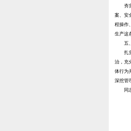
夯
案、安
程操作
生产这
五
扎
治，充
体行为
深挖管
同