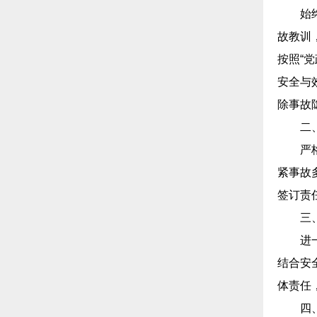
始
故教训
按照“
安全与
除事故
二
严
紧事故
签订责
三
进
结合安
体责任
四